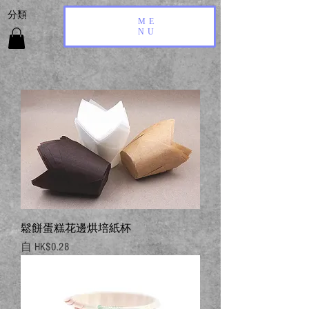
​分類
ME
NU
鬆餅蛋糕花邊烘培紙杯
促銷價格
自
HK$0.28