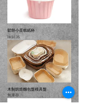
鬆餅小蛋糕紙杯
價格
HK$0.35
木制烘焙麵包盤模具盤
無庫存