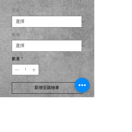
銷
容量
*
價
格
數量
*
數量
*
新增至購物車
立即購買
甘蔗渣環保餐碗