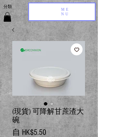
​分類
ME
NU
(現貨) 可降解甘蔗渣大
碗
促
自
HK$5.50