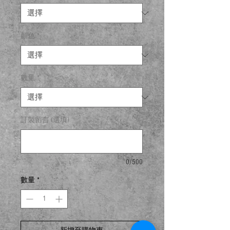
價
格
顏色
*
數量
*
訂製留言 (選填)
0/500
數量
*