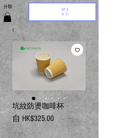
​分類
ME
NU
坑紋防燙咖啡杯
促
自
HK$325.00
銷
尺寸
*