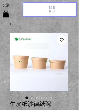
​分類
ME
NU
牛皮紙沙律紙碗