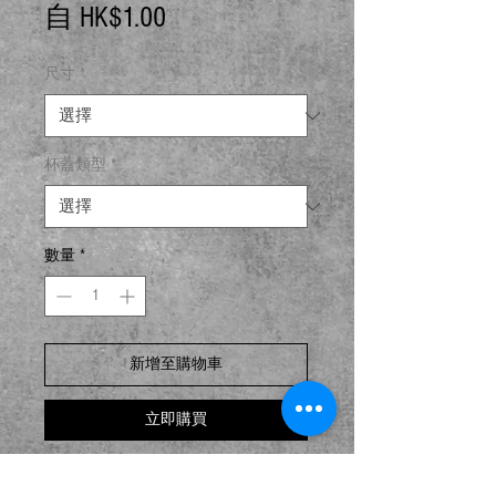
促
自
HK$1.00
銷
尺寸
*
價
格
杯蓋類型
*
數量
*
新增至購物車
立即購買
耐用環保食品碗