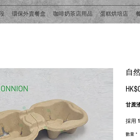
段
環保外賣餐盒
咖啡奶茶店用品
蛋糕烘培店
自
HK$0
甘蔗
採用
可放
數量
*
用方