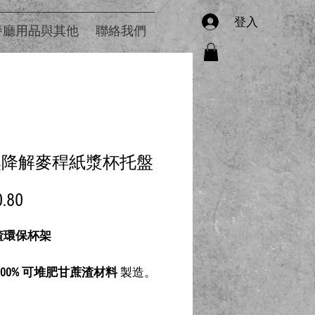
登入
餐廳用品與其他
聯絡我們
然降解麥稈紙漿杯托盤
價
.80
格
渣環保杯架
100% 可堆肥甘蔗渣材料
製造。
4 杯飲品
，分為
2×2 格
設計，使
便。