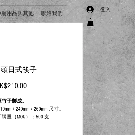
登入
餐廳用品與其他
聯絡我們
尖頭日式筷子
促
K$210.00
銷
原竹子製成。
價
10mm / 240mm / 260mm 尺寸。
格
購量（MOQ）：500 支。
印刷品牌標誌的紙質包裝，請聯
們的客服人員。