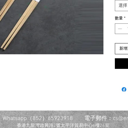
選擇
數量
*
新增
7
Whatsapp（852）65923918 電子郵件：
cs@em
香港九龍灣啟興路2號太平洋貿易中心6樓26室