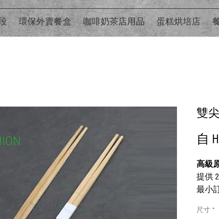
段
環保外賣餐盒
咖啡奶茶店用品
蛋糕烘培店
雙
自
H
高級
提供 2
最小訂
如需
尺寸
*
繫我