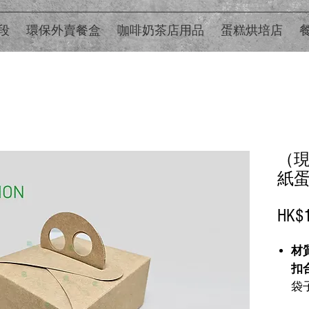
段
環保外賣餐盒
咖啡奶茶店用品
蛋糕烘培店
（
紙蛋
HK$1
材
扣
袋
最