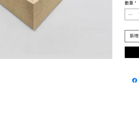
數量
*
自
新增