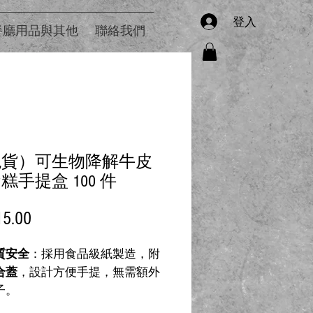
登入
餐廳用品與其他
聯絡我們
現貨）可生物降解牛皮
糕手提盒 100 件
價
5.00
格
質安全
：採用食品級紙製造，附
合蓋
，設計方便手提，無需額外
子。
少訂購量
：100 個