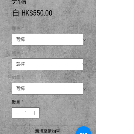
分隔
促
自
HK$550.00
銷
顏色
*
價
格
容量
*
數量
*
數量
*
新增至購物車