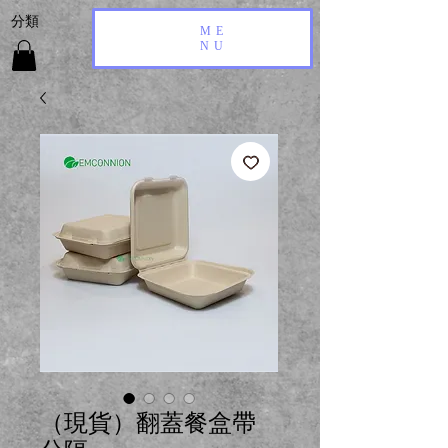
​分類
ME
NU
（現貨）翻蓋餐盒帶